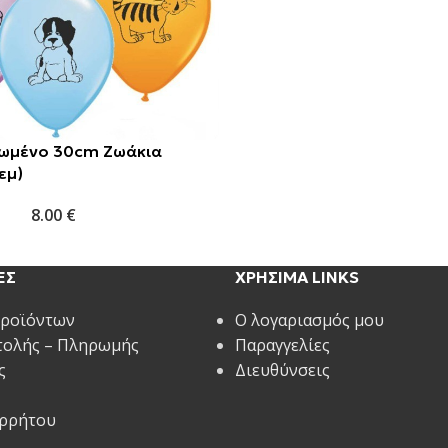
ωμένο 30cm Ζωάκια
εμ)
8.00
€
ΕΣ
ΧΡΗΣΙΜΑ LINKS
Προϊόντων
Ο λογαριασμός μου
τολής – Πληρωμής
Παραγγελίες
ς
Διευθύνσεις
ορρήτου