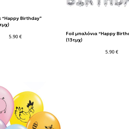
α “Happy Birthday”
τμχ)
Foil μπαλόνια “Happy Birth
5.90
€
(13τμχ)
5.90
€