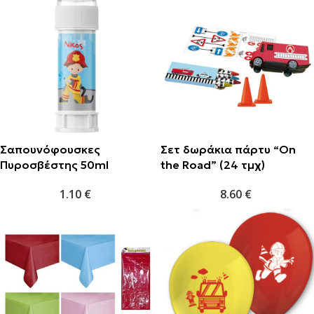
Σαπουνόφουσκες
Σετ δωράκια πάρτυ “On
Πυροσβέστης 50ml
the Road” (24 τμχ)
1.10
€
8.60
€