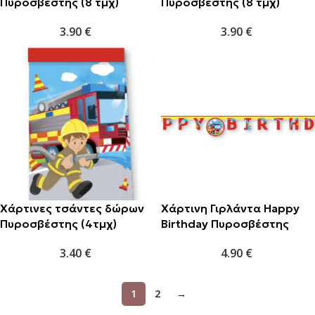
Πυροσβέστης (8 τμχ)
Πυροσβέστης (8 τμχ)
3.90
€
3.90
€
Χάρτινες τσάντες δώρων
Χάρτινη Γιρλάντα Happy
Πυροσβέστης (4τμχ)
Birthday Πυροσβέστης
(200cm)
3.40
€
4.90
€
1
2
→