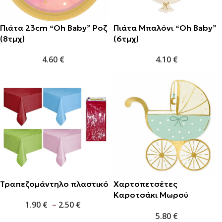
Πιάτα 23cm “Oh Baby” Ροζ
Πιάτα Μπαλόνι “Oh Baby”
(8τμχ)
(6τμχ)
4.60
€
4.10
€
Τραπεζομάντηλο πλαστικό
Χαρτοπετσέτες
Καροτσάκι Μωρού
1.90
€
–
2.50
€
Γαλάζιες (20τμχ)
5.80
€