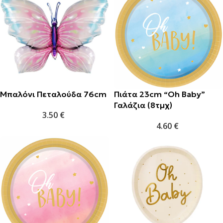
Μπαλόνι Πεταλούδα 76cm
Πιάτα 23cm “Oh Baby”
Γαλάζια (8τμχ)
3.50
€
4.60
€