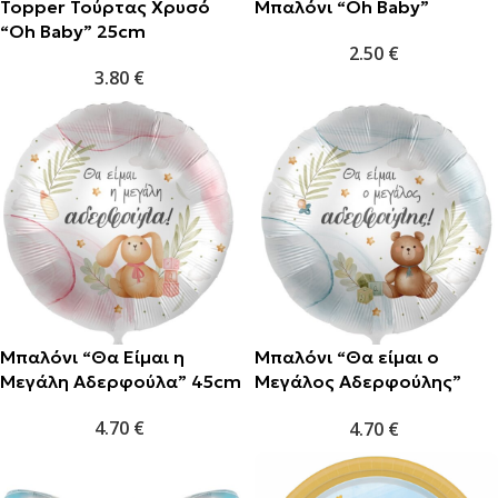
Topper Τούρτας Χρυσό
Μπαλόνι “Oh Baby”
“Oh Baby” 25cm
2.50
€
3.80
€
Μπαλόνι “Θα Είμαι η
Μπαλόνι “Θα είμαι ο
Μεγάλη Αδερφούλα” 45cm
Μεγάλος Αδερφούλης”
45cm
4.70
€
4.70
€