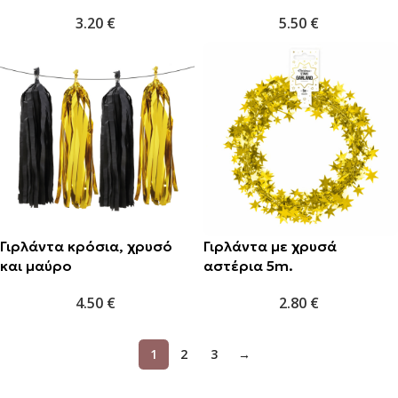
3.20
€
5.50
€
Γιρλάντα κρόσια, χρυσό
Γιρλάντα με χρυσά
και μαύρο
αστέρια 5m.
4.50
€
2.80
€
1
2
3
→