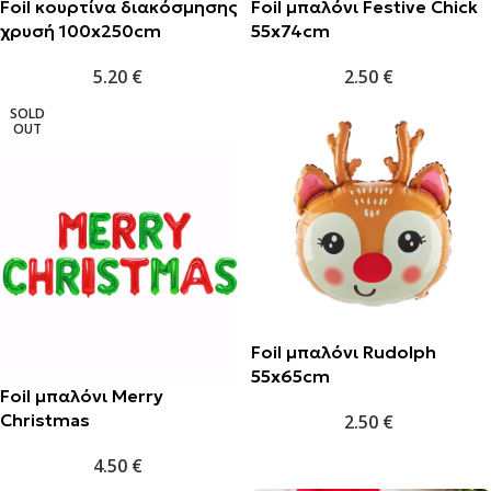
Foil κουρτίνα διακόσμησης
Foil μπαλόνι Festive Chick
χρυσή 100x250cm
55x74cm
5.20
€
2.50
€
SOLD
OUT
Foil μπαλόνι Rudolph
55x65cm
Foil μπαλόνι Merry
Christmas
2.50
€
4.50
€