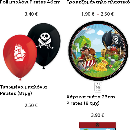
Foil μπαλόνι Pirates 46cm
Τραπεζομάντηλο πλαστικό
3.40
€
1.90
€
–
2.50
€
Τυπωμένα μπαλόνια
Pirates (8τμχ)
Χάρτινα πιάτα 23cm
Pirates (8 τμχ)
2.50
€
3.90
€