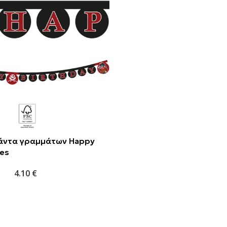
λάντα γραμμάτων Happy
tes
4.10
€