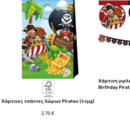
Χάρτινη γιρ
Birthday Pira
Χάρτινες τσάντες δώρων Pirates (4τμχ)
2.70
€