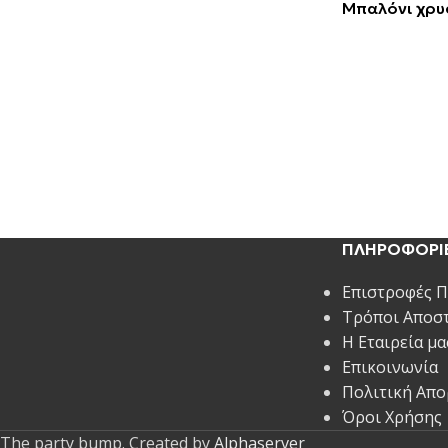
Μπαλόνι χρυ
ΠΛΗΡΟΦΟΡΙ
Επιστροφές 
Τρόποι Αποσ
Η Εταιρεία μα
Επικοινωνία
Πολιτική Απ
Όροι Χρήσης
The party bump. Created by
Alphaserver