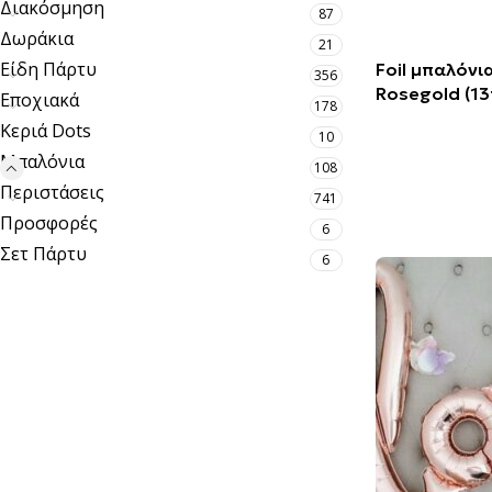
Διακόσμηση
87
Δωράκια
21
Είδη Πάρτυ
Foil μπαλόνι
356
Rosegold (13
Εποχιακά
178
Κεριά Dots
10
Μπαλόνια
108
Περιστάσεις
741
Προσφορές
6
Σετ Πάρτυ
6