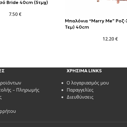
σό Bride 40cm (5τμχ)
7.50
€
Μπαλόνια “Marry Me” Ροζ-
Τεμ) 40cm
12.20
€
ΕΣ
ΧΡΗΣΙΜΑ LINKS
Προϊόντων
Ο λογαριασμός μου
τολής – Πληρωμής
Παραγγελίες
ς
Διευθύνσεις
ορρήτου