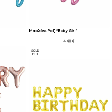
Μπαλόνι Ροζ “Baby Girl”
4.40
€
SOLD
OUT