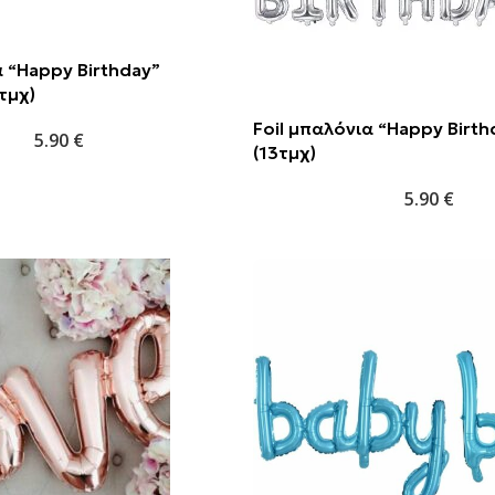
α “Happy Birthday”
τμχ)
Foil μπαλόνια “Happy Birth
5.90
€
(13τμχ)
5.90
€