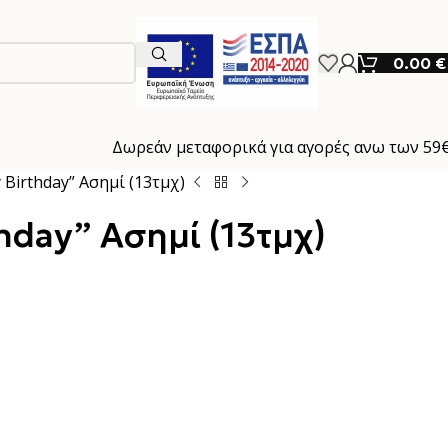
0.00
€
Δωρεάν μεταφορικά για αγορές ανω των 59
 Birthday” Ασημί (13τμχ)
hday” Ασημί (13τμχ)