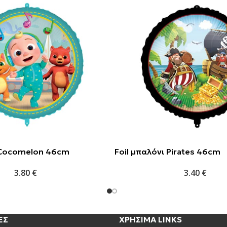
ι Cocomelon 46cm
Foil μπαλόνι Pirates 46cm
3.80
€
3.40
€
ΕΣ
ΧΡΗΣΙΜΑ LINKS