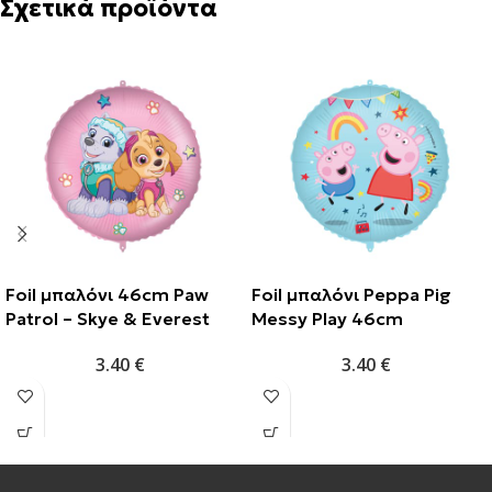
Σχετικά προϊόντα
Foil μπαλόνι 46cm Paw
Foil μπαλόνι Peppa Pig
Patrol – Skye & Everest
Messy Play 46cm
3.40
€
3.40
€