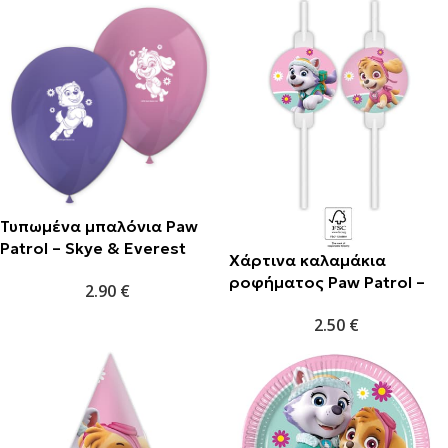
Τυπωμένα μπαλόνια Paw
Patrol – Skye & Everest
Χάρτινα καλαμάκια
(8τμχ)
ροφήματος Paw Patrol –
2.90
€
Skye & Everest (4τμχ)
2.50
€