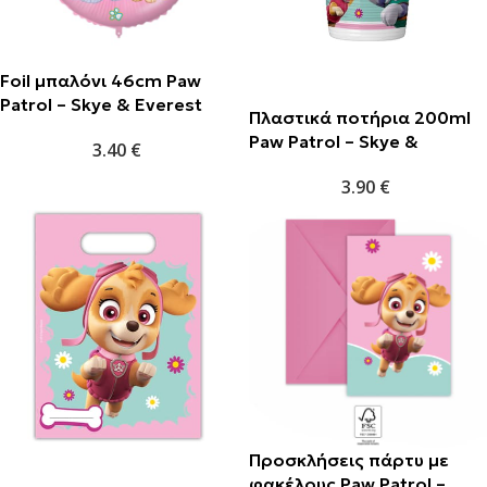
Foil μπαλόνι 46cm Paw
Patrol – Skye & Everest
Πλαστικά ποτήρια 200ml
Paw Patrol – Skye &
3.40
€
Everest (8τμχ)
3.90
€
Προσκλήσεις πάρτυ με
φακέλους Paw Patrol –