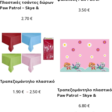
Πλαστικές τσάντες δώρων
Skye & Everest (6τμχ)
Paw Patrol – Skye &
3.50
€
Everest (6τμχ)
2.70
€
Τραπεζομάντηλο πλαστικό
Τραπεζομάντηλο πλαστικό
1.90
€
–
2.50
€
Paw Patrol – Skye &
Everest 120x180cm (1τμχ)
6.80
€