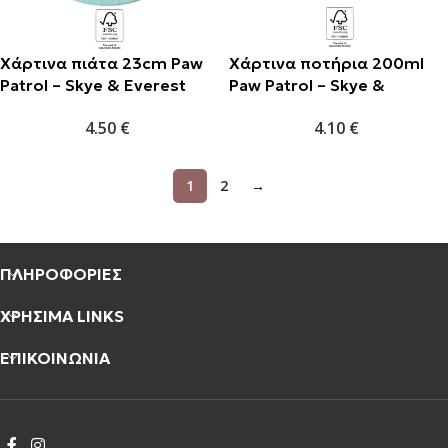
Χάρτινα πιάτα 23cm Paw
Χάρτινα ποτήρια 200ml
Patrol – Skye & Everest
Paw Patrol – Skye &
(8τμχ)
Everest (8τμχ)
4.50
€
4.10
€
1
2
→
ΠΛΗΡΟΦΟΡΙΕΣ
ΧΡΗΣΙΜΑ LINKS
ΕΠΙΚΟΙΝΩΝΙΑ