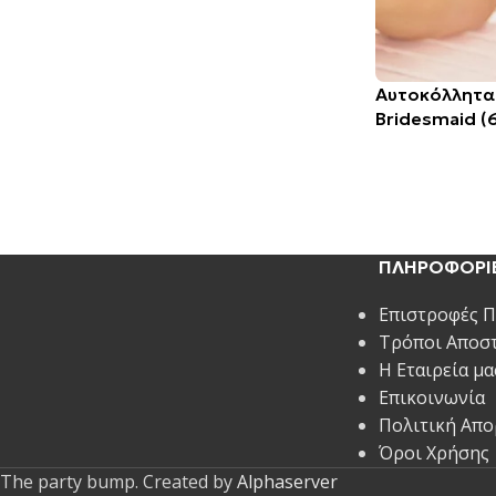
Αυτοκόλλητα
Bridesmaid (
ΠΛΗΡΟΦΟΡΙ
Επιστροφές 
Τρόποι Αποσ
Η Εταιρεία μα
Επικοινωνία
Πολιτική Απ
Όροι Χρήσης
The party bump. Created by
Alphaserver