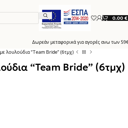
0.00
€
Δωρεάν μεταφορικά για αγορές ανω των 59
με λουλούδια “Team Bride” (6τμχ)
ούδια “Team Bride” (6τμχ)