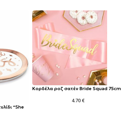
Κορδέλα ροζ σατέν Bride Squad 75cm
4.70
€
υλίδι “She