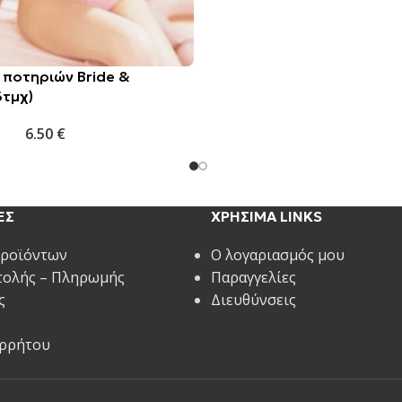
 ποτηριών Bride &
6τμχ)
6.50
€
ΕΣ
ΧΡΗΣΙΜΑ LINKS
Προϊόντων
Ο λογαριασμός μου
τολής – Πληρωμής
Παραγγελίες
ς
Διευθύνσεις
ορρήτου