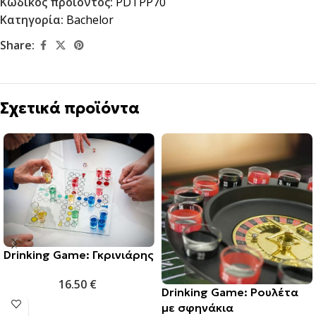
Κωδικός προϊόντος:
PDTPP70
Κατηγορία:
Bachelor
Share:
Σχετικά προϊόντα
Drinking Game: Γκρινιάρης
16.50
€
Drinking Game: Ρουλέτα
με σφηνάκια