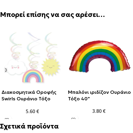
Μπορεί επίσης να σας αρέσει…
Διακοσμητικά Οροφής
Μπαλόνι ιριδίζον Ουράνιο
Swirls Ουράνιο Τόξο
Τόξο 40”
(6τμχ)
3.80
€
5.60
€
Σχετικά προϊόντα