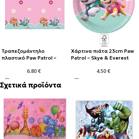
Τραπεζομάντηλο
Χάρτινα πιάτα 23cm Paw
πλαστικό Paw Patrol –
Patrol – Skye & Everest
Skye & Everest
(8τμχ)
6.80
€
4.50
€
120x180cm (1τμχ)
Σχετικά προϊόντα