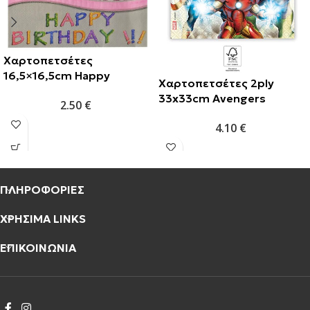
Χαρτοπετσέτες
16,5×16,5cm Happy
Χαρτοπετσέτες 2ply
Birthday (20τμχ)
33x33cm Avengers
2.50
€
(20τμχ)
4.10
€
ΠΛΗΡΟΦΟΡΙΕΣ
ΧΡΗΣΙΜΑ LINKS
ΕΠΙΚΟΙΝΩΝΙΑ