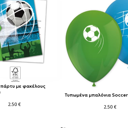
 πάρτυ με φακέλους
)
Τυπωμένα μπαλόνια Soccer
2.50
€
2.50
€