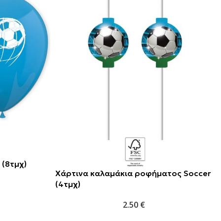
 (8τμχ)
Χάρτινα καλαμάκια ροφήματος Soccer
(4τμχ)
2.50
€