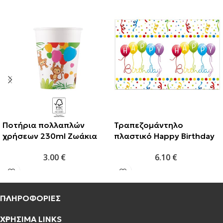
Ποτήρια πολλαπλών
Τραπεζομάντηλο
χρήσεων 230ml Ζωάκια
πλαστικό Happy Birthday
της ζούγκλας (2 τμχ)
120x180cm
3.00
€
6.10
€
ΠΛΗΡΟΦΟΡΙΕΣ
ΧΡΗΣΙΜΑ LINKS