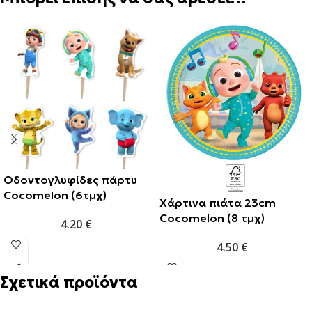
Οδοντογλυφίδες πάρτυ
Cocomelon (6τμχ)
Χάρτινα πιάτα 23cm
Cocomelon (8 τμχ)
4.20
€
4.50
€
Σχετικά προϊόντα