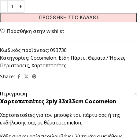
ΠΡΟΣΘΉΚΗ ΣΤΟ ΚΑΛΆΘΙ
Προσθήκη στην wishlist
Κωδικός προϊόντος:
093730
Κατηγορίες:
Cocomelon
,
Είδη Πάρτυ
,
Θέματα / Ήρωες
,
Περιστάσεις
,
Χαρτοπετσέτες
Share:
Περιγραφή
Χαρτοπετσέτες 2ply 33x33cm Cocomelon
Χαρτοπετσέτες για τον μπουφέ του πάρτυ σας ή της
εκδήλωσης σας με θέμα cocomelon.
Κάθε συσκευασία περιλαμβάνει 20 τεμάχια μεγέθους