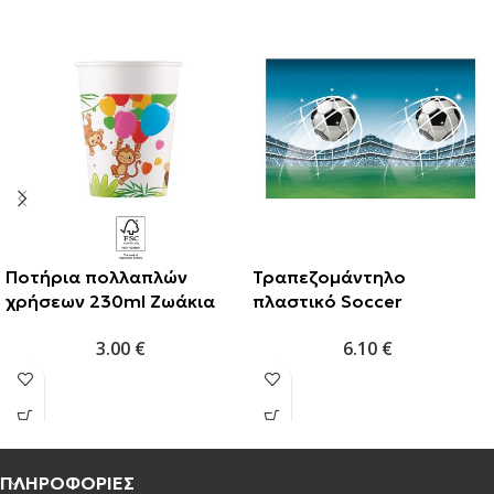
Ποτήρια πολλαπλών
Τραπεζομάντηλο
χρήσεων 230ml Ζωάκια
πλαστικό Soccer
της ζούγκλας (2 τμχ)
120×180εκ. (1τμχ)
3.00
€
6.10
€
ΠΛΗΡΟΦΟΡΙΕΣ