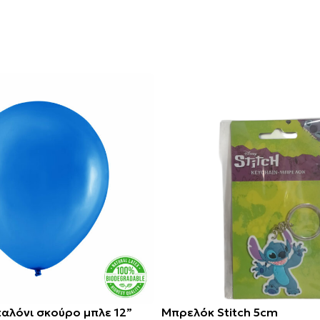
αλόνι σκούρο μπλε 12”
Μπρελόκ Stitch 5cm