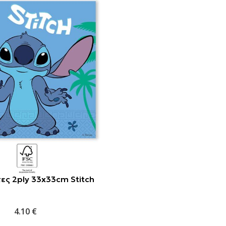
ς 2ply 33x33cm Stitch
4.10
€