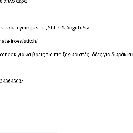
ε απλό αέρα.
 τους αγαπημένους Stitch & Angel εδώ:
ata-iroes/stitch/
cebook για να βρεις τις πιο ξεχωριστές ιδέες για δωράκια 
134364503/