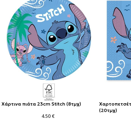
Χάρτινα πιάτα 23cm Stitch (8τμχ)
Χαρτοπετσέτε
(20τμχ)
4.50
€