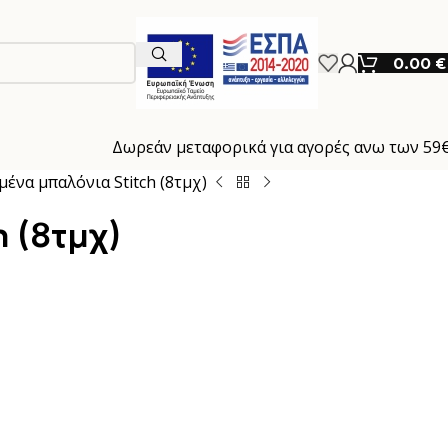
0.00
€
Δωρεάν μεταφορικά για αγορές ανω των 59
ένα μπαλόνια Stitch (8τμχ)
 (8τμχ)