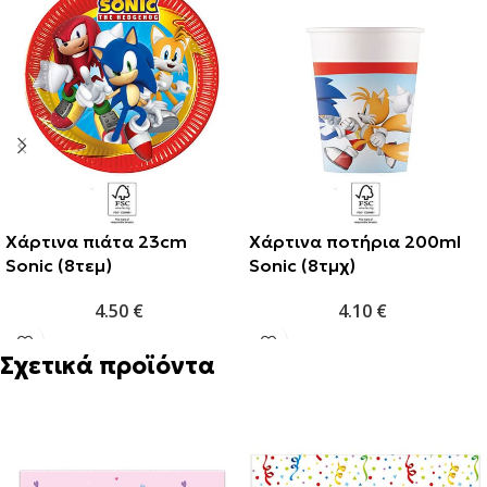
Χάρτινα πιάτα 23cm
Χάρτινα ποτήρια 200ml
Sonic (8τεμ)
Sonic (8τμχ)
4.50
€
4.10
€
Σχετικά προϊόντα