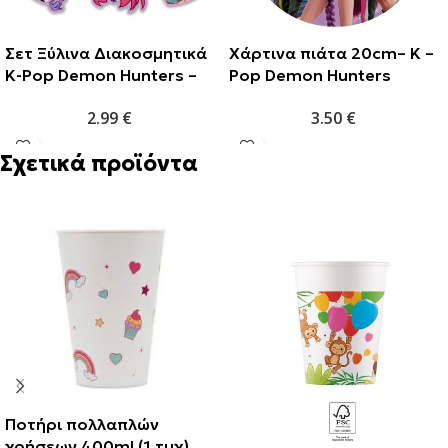
Σετ Ξύλινα Διακοσμητικά
Χάρτινα πιάτα 20cm– K –
K-Pop Demon Hunters –
Pop Demon Hunters
Huntrix (6 τμχ)
(8τεμ)
2.99
€
3.50
€
Σχετικά προϊόντα
Ποτήρι πολλαπλών
χρήσεων 400ml (1 τμχ)