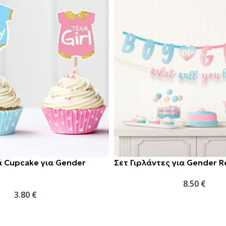
 Cupcake για Gender
Σετ Γιρλάντες για Gender R
8.50
€
3.80
€