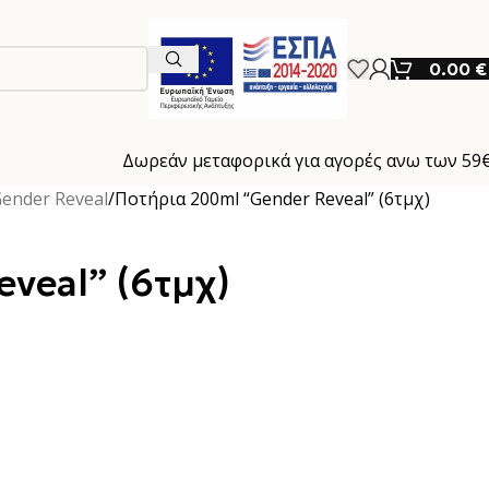
0.00
€
Δωρεάν μεταφορικά για αγορές ανω των 59
ender Reveal
Ποτήρια 200ml “Gender Reveal” (6τμχ)
veal” (6τμχ)