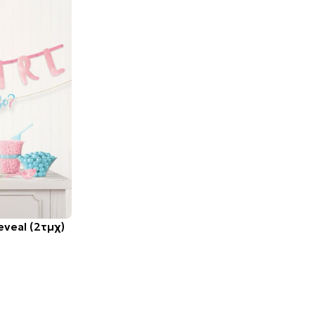
eveal (2τμχ)