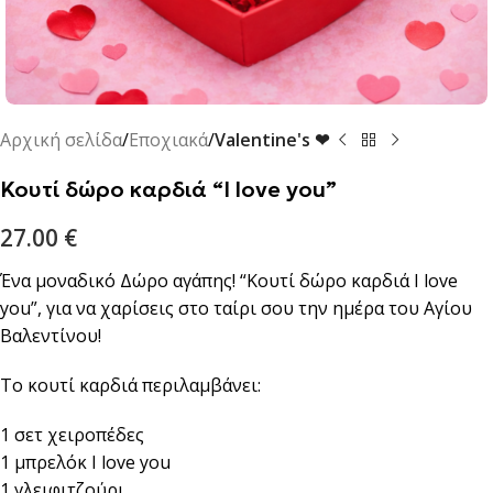
Αρχική σελίδα
Εποχιακά
Valentine's ❤
Κουτί δώρο καρδιά “Ι love you”
27.00
€
Ένα μοναδικό Δώρο αγάπης! “Κουτί δώρο καρδιά Ι love
you”, για να χαρίσεις στο ταίρι σου την ημέρα του Αγίου
Βαλεντίνου!
Το κουτί καρδιά περιλαμβάνει:
1 σετ χειροπέδες
1 μπρελόκ I love you
1 γλειφιτζούρι