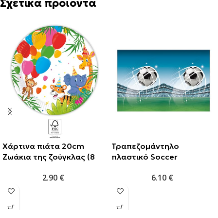
Σχετικά προϊόντα
Xάρτινα πιάτα 20cm
Τραπεζομάντηλο
Ζωάκια της ζούγκλας (8
πλαστικό Soccer
τμχ)
120×180εκ. (1τμχ)
2.90
€
6.10
€