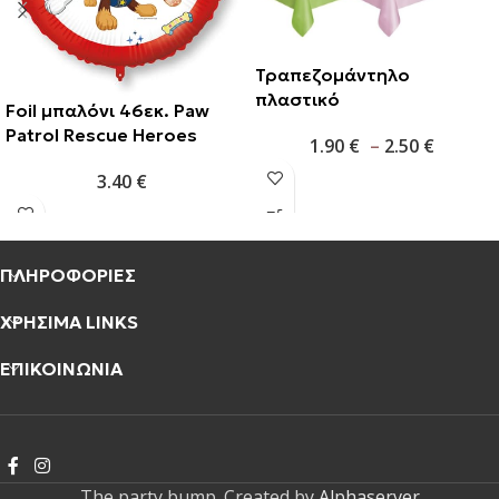
Τραπεζομάντηλο
πλαστικό
Foil μπαλόνι 46εκ. Paw
Patrol Rescue Heroes
1.90
€
–
2.50
€
3.40
€
ΠΛΗΡΟΦΟΡΙΕΣ
ΧΡΗΣΙΜΑ LINKS
ΕΠΙΚΟΙΝΩΝΙΑ
The party bump. Created by
Alphaserver