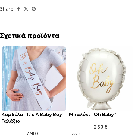
Share:
Σχετικά προϊόντα
Κορδέλα “It’s A Baby Boy”
Μπαλόνι “Oh Baby”
Γαλάζια
2.50
€
7.90
€