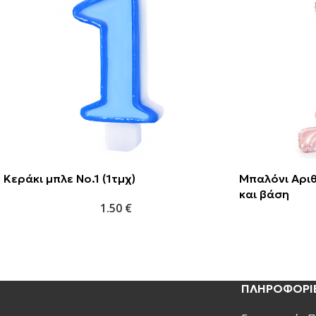
Κεράκι μπλε No.1 (1τμχ)
Μπαλόνι Αριθ
και βάση
1.50
€
ΠΛΗΡΟΦΟΡΙ