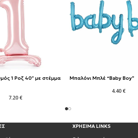
μός 1 Ροζ 40″ με στέμμα
Μπαλόνι Μπλέ “Baby Boy”
4.40
€
7.20
€
ΕΣ
ΧΡΗΣΙΜΑ LINKS